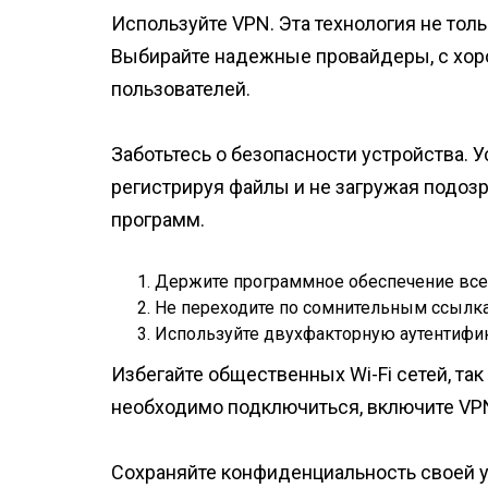
Используйте VPN. Эта технология не толь
Выбирайте надежные провайдеры, с хор
пользователей.
Заботьтесь о безопасности устройства. 
регистрируя файлы и не загружая подоз
программ.
Держите программное обеспечение все
Не переходите по сомнительным ссылка
Используйте двухфакторную аутентифик
Избегайте общественных Wi-Fi сетей, так 
необходимо подключиться, включите VP
Сохраняйте конфиденциальность своей у