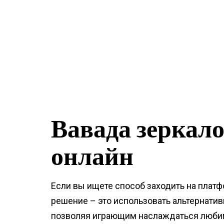
Вавада зеркало
онлайн
Если вы ищете способ заходить на платф
решение – это использовать альтернати
позволяя играющим наслаждаться любим