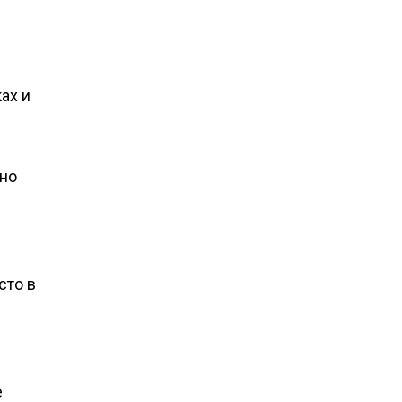
ах и
ено
сто в
е