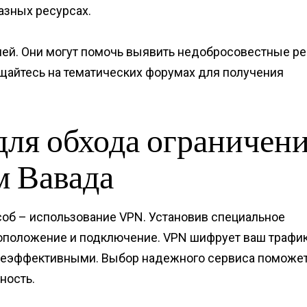
азных ресурсах.
лей. Они могут помочь выявить недобросовестные р
щайтесь на тематических форумах для получения
ля обхода ограничен
м Вавада
об – использование VPN. Установив специальное
оположение и подключение. VPN шифрует ваш трафик
 неэффективными. Выбор надежного сервиса поможе
ность.