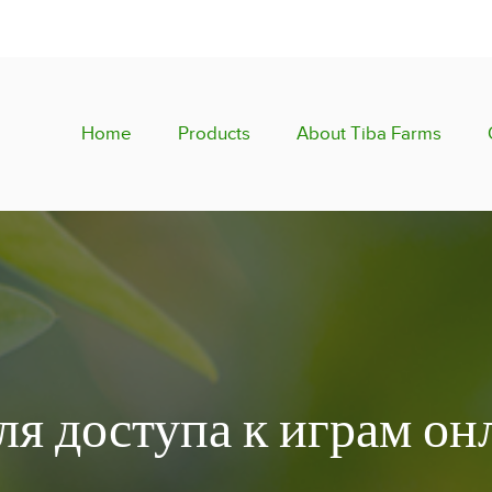
Home
Products
About Tiba Farms
Fresh Citrus
Fresh Fruits
Fresh Vegetables
Semi-Dried Dates
ля доступа к играм он