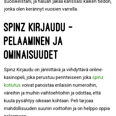
suosikeistani, ja haluan jakaa kanssasi kaiken tiedon,
jonka olen kerännyt vuosien varrella.
Spinz Kirjaudu –
Pelaaminen ja
ominaisuudet
Spinz Kirjaudu on jännittävä ja viihdyttävä online-
kasinopeli, joka perustuu perinteiseen joka
spinz
kotiutus
voivat panostaa erilaisiin numeroihin,
väreihin ja muihin vaihtoehtoihin ja odottaa, että
kuula pysähtyy oikeaan kohtaan. Peli tarjoaa
mahdollisuuden suuriin voittoihin ja on helppo oppia