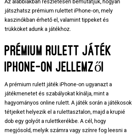
Az alábbiakban részletesen bemutatjuk, hogyan
játszhatsz prémium rulettet iPhone-on, mely
kaszinókban
érhető el, valamint tippeket és
trükköket adunk a játékhoz.
Prémium rulett játék
iPhone-on jellemzői
A prémium rulett játék iPhone-on ugyanazt a
játékmenetet és szabályokat kínálja, mint a
hagyományos online rulett. A játék során a játékosok
tétjeiket helyezik el a rulettasztalon, majd a krupié
dob egy golyót a rulettkerékbe. A cél, hogy
megjósold, melyik számra vagy színre fog leesni a