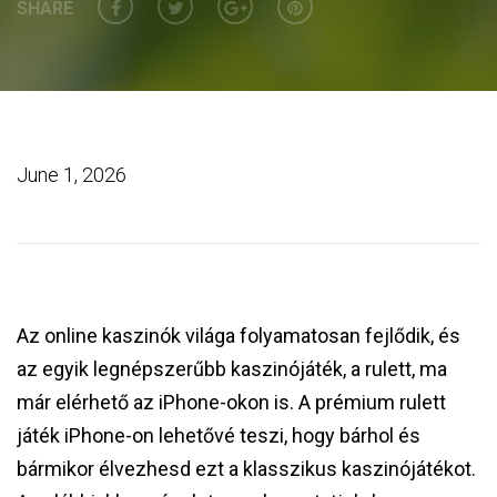
SHARE
June 1, 2026
Az online kaszinók világa folyamatosan fejlődik, és
az egyik legnépszerűbb kaszinójáték, a rulett, ma
már elérhető az iPhone-okon is. A prémium rulett
játék iPhone-on lehetővé teszi, hogy bárhol és
bármikor élvezhesd ezt a klasszikus kaszinójátékot.