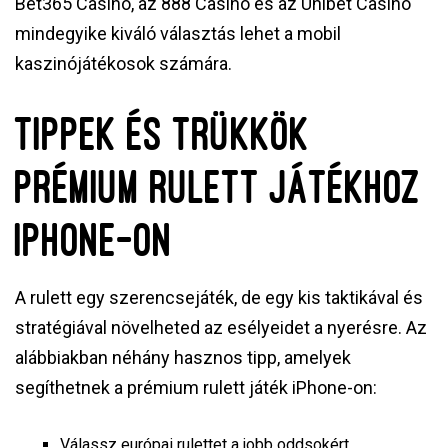
Bet365 Casino, az 888 Casino és az Unibet Casino
mindegyike kiváló választás lehet a mobil
kaszinójátékosok számára.
Tippek és trükkök
prémium rulett játékhoz
iPhone-on
A rulett egy szerencsejáték, de egy kis taktikával és
stratégiával növelheted az esélyeidet a nyerésre. Az
alábbiakban néhány hasznos tipp, amelyek
segíthetnek a prémium rulett játék iPhone-on:
Válassz európai rulettet a jobb oddsokért