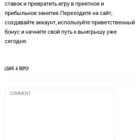
ставок и превратить игру в приятное и
прибыльное занятие.Переходите на сайт,
создавайте аккаунт, используйте приветственный
бонус и начните свой путь к выигрышу уже
сегодня.
Leave A Reply