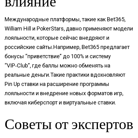
влияние
Международные платформы, такие как Bet365,
William Hill и PokerStars, давно применяют модели
лояльности, которые сейчас внедряют и
российские сайты.Например, Bet365 предлагает
бонусы “приветствие” до 100% и систему
“VIP‑Club”, где баллы можно обменять на
реальные деньги.Такие практики вдохновляют
Pin Up ставки на расширение программы
лояльности и внедрение новых форматов игр,
включая киберспорт и виртуальные ставки.
Советы от экспертов