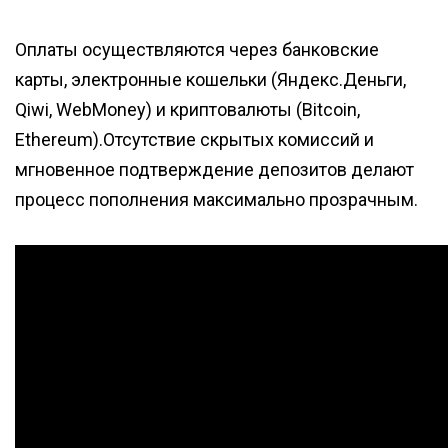
Оплаты осуществляются через банковские
карты, электронные кошельки (Яндекс.Деньги,
Qiwi, WebMoney) и криптовалюты (Bitcoin,
Ethereum).Отсутствие скрытых комиссий и
мгновенное подтверждение депозитов делают
процесс пополнения максимально прозрачным.