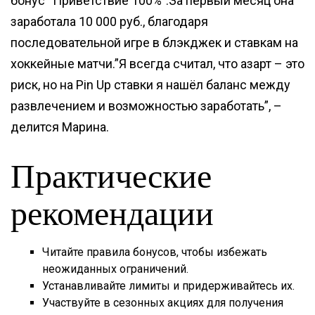
бонус “Приветствие 100%”.За первый месяц она
заработала 10 000 руб., благодаря
последовательной игре в блэкджек и ставкам на
хоккейные матчи.”Я всегда считал, что азарт – это
риск, но на Pin Up ставки я нашёл баланс между
развлечением и возможностью заработать”, –
делится Марина.
Практические
рекомендации
Читайте правила бонусов, чтобы избежать
неожиданных ограничений.
Устанавливайте лимиты и придерживайтесь их.
Участвуйте в сезонных акциях для получения