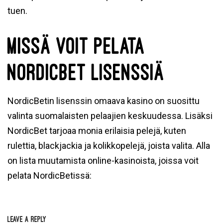
tuen.
Missä voit pelata
NordicBet lisenssiä
NordicBetin lisenssin omaava kasino on suosittu
valinta suomalaisten pelaajien keskuudessa. Lisäksi
NordicBet tarjoaa monia erilaisia pelejä, kuten
rulettia, blackjackia ja kolikkopelejä, joista valita. Alla
on lista muutamista online-kasinoista, joissa voit
pelata NordicBetissä:
Leave A Reply