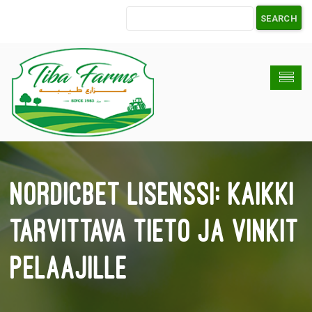
NordicBet lisenssi: Kaikki
tarvittava tieto ja vinkit
pelaajille