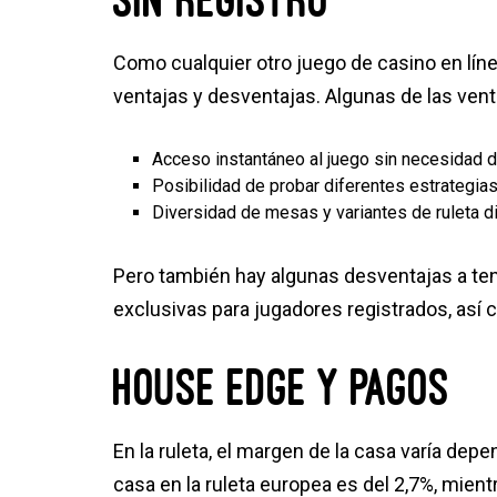
Como cualquier otro juego de casino en línea
ventajas y desventajas. Algunas de las vent
Acceso instantáneo al juego sin necesidad d
Posibilidad de probar diferentes estrategias
Diversidad de mesas y variantes de ruleta d
Pero también hay algunas desventajas a ten
exclusivas para jugadores registrados, así c
House Edge y Pagos
En la ruleta, el margen de la casa varía depe
casa en la ruleta europea es del 2,7%, mient