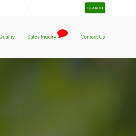
…
Quality
Sales Inquiry
Contact Us