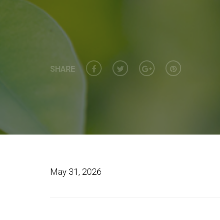
SHARE
May 31, 2026