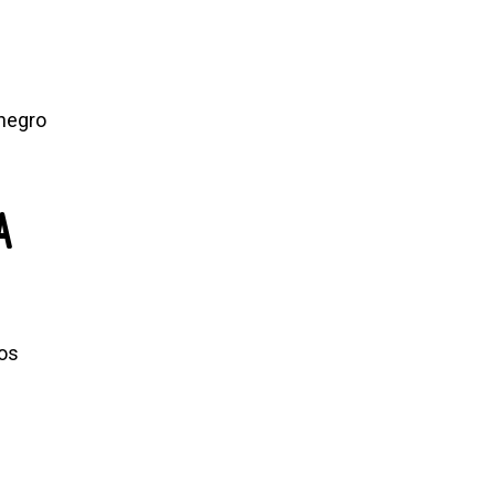
 negro
a
nos