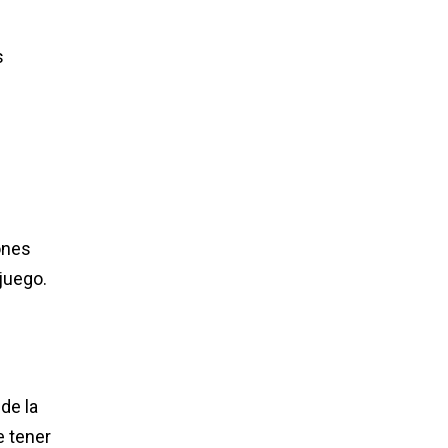
s
ones
juego.
 de la
e tener