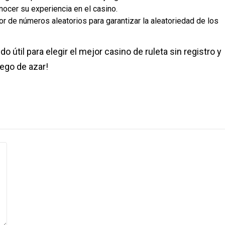
ocer su experiencia en el casino.
r de números aleatorios para garantizar la aleatoriedad de los
 útil para elegir el mejor casino de ruleta sin registro y
ego de azar!