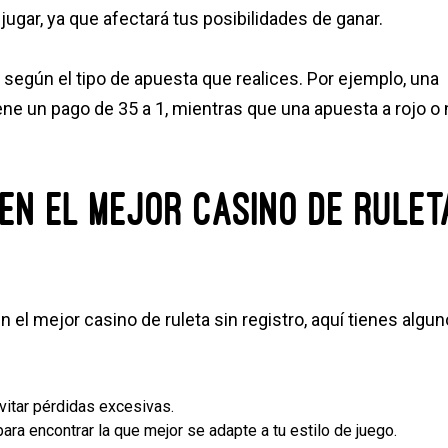
jugar, ya que afectará tus posibilidades de ganar.
 según el tipo de apuesta que realices. Por ejemplo, una
ne un pago de 35 a 1, mientras que una apuesta a rojo o
en el Mejor Casino de Rulet
 el mejor casino de ruleta sin registro, aquí tienes algu
vitar pérdidas excesivas.
ra encontrar la que mejor se adapte a tu estilo de juego.