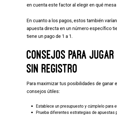
en cuenta este factor al elegir en qué mesa 
En cuanto a los pagos, estos también varían
apuesta directa en un número específico tie
tiene un pago de 1 a 1.
Consejos para Jugar 
Sin Registro
Para maximizar tus posibilidades de ganar en
consejos útiles:
Establece un presupuesto y cúmplelo para e
Prueba diferentes estrategias de apuestas pa