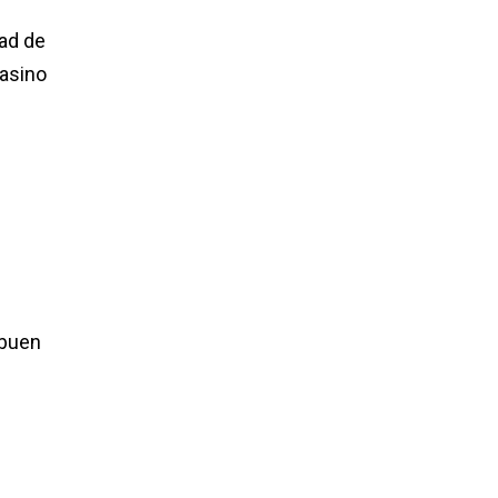
dad de
casino
 buen