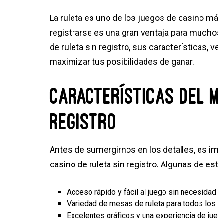
La ruleta es uno de los juegos de casino má
registrarse es una gran ventaja para muchos
de ruleta sin registro, sus características,
maximizar tus posibilidades de ganar.
Características del 
Registro
Antes de sumergirnos en los detalles, es im
casino de ruleta sin registro. Algunas de es
Acceso rápido y fácil al juego sin necesidad 
Variedad de mesas de ruleta para todos los
Excelentes gráficos y una experiencia de jueg