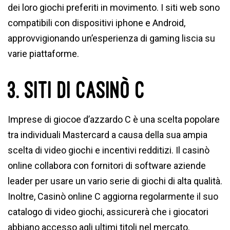
dei loro giochi preferiti in movimento. I siti web sono
compatibili con dispositivi iphone e Android,
approvvigionando un’esperienza di gaming liscia su
varie piattaforme.
3. Siti di casinò C
Imprese di giocoe d’azzardo C è una scelta popolare
tra individuali Mastercard a causa della sua ampia
scelta di video giochi e incentivi redditizi. Il casinò
online collabora con fornitori di software aziende
leader per usare un vario serie di giochi di alta qualità.
Inoltre, Casinò online C aggiorna regolarmente il suo
catalogo di video giochi, assicurerà che i giocatori
abbiano accesso agli ultimi titoli nel mercato.