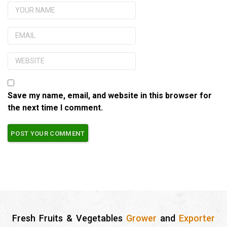
Save my name, email, and website in this browser for
the next time I comment.
Fresh Fruits & Vegetables
Grower
and
Exporter