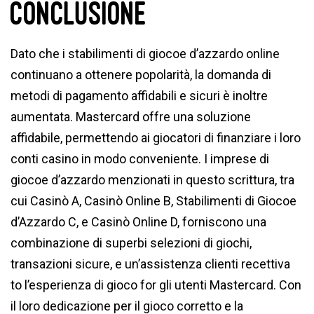
Conclusione
Dato che i stabilimenti di giocoe d’azzardo online
continuano a ottenere popolarità, la domanda di
metodi di pagamento affidabili e sicuri è inoltre
aumentata. Mastercard offre una soluzione
affidabile, permettendo ai giocatori di finanziare i loro
conti casino in modo conveniente. I imprese di
giocoe d’azzardo menzionati in questo scrittura, tra
cui Casinò A, Casinò Online B, Stabilimenti di Giocoe
d’Azzardo C, e Casinò Online D, forniscono una
combinazione di superbi selezioni di giochi,
transazioni sicure, e un’assistenza clienti recettiva
to l’esperienza di gioco for gli utenti Mastercard. Con
il loro dedicazione per il gioco corretto e la