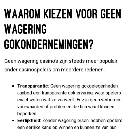
Waarom Kiezen voor Geen
Wagering
Gokondernemingen?
Geen wagering casino’s zijn steeds meer populair
onder casinospelers om meerdere redenen:
Transparantie:
Geen wagering gokgelegenheden
aanbod een transparante gok ervaring, waar spelers
exact weten wat ze verwerft. Er zijn geen verborgen
voorwaarden of problemen die hun winst kunnen
beperken.
Eerlijkheid:
Zonder wagering eisen, hebben spelers
een eerlijke kans op winnen en kunnen ze van hun