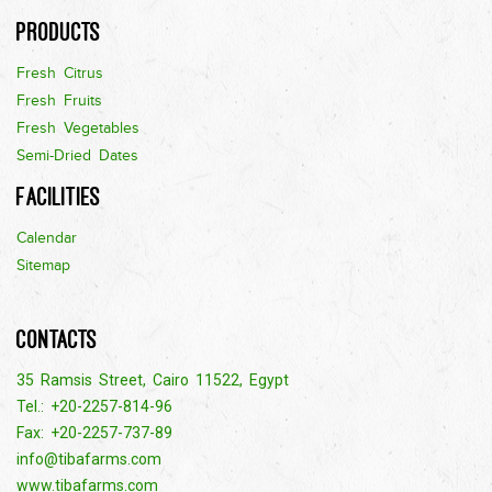
Products
Fresh Citrus
Fresh Fruits
Fresh Vegetables
Semi-Dried Dates
Facilities
Calendar
Sitemap
Contacts
35 Ramsis Street, Cairo 11522, Egypt
Tel.: +20-2257-814-96
Fax: +20-2257-737-89
info@tibafarms.com
www.tibafarms.com