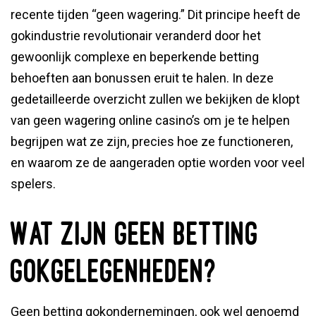
recente tijden “geen wagering.” Dit principe heeft de
gokindustrie revolutionair veranderd door het
gewoonlijk complexe en beperkende betting
behoeften aan bonussen eruit te halen. In deze
gedetailleerde overzicht zullen we bekijken de klopt
van geen wagering
online casino’s om je te helpen
begrijpen wat ze zijn, precies hoe ze functioneren,
en waarom ze de aangeraden optie worden voor veel
spelers.
Wat Zijn Geen Betting
Gokgelegenheden?
Geen betting gokondernemingen, ook wel genoemd