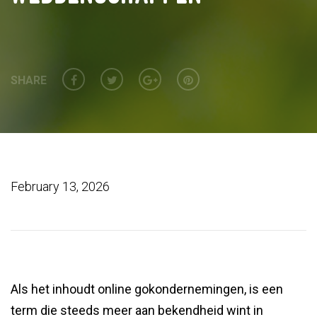
SHARE
February 13, 2026
Als het inhoudt online gokondernemingen, is een
term die steeds meer aan bekendheid wint in