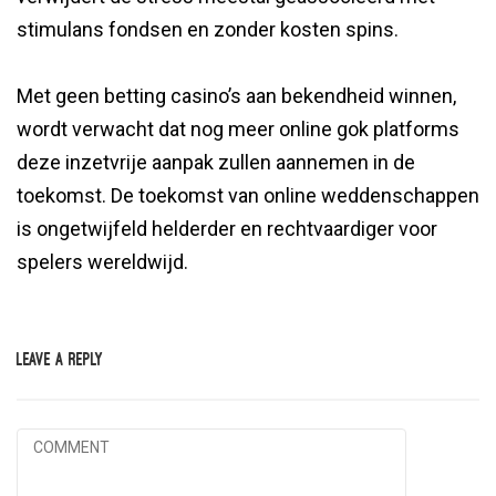
stimulans fondsen en zonder kosten spins.
Met geen betting casino’s aan bekendheid winnen,
wordt verwacht dat nog meer online gok platforms
deze inzetvrije aanpak zullen aannemen in de
toekomst. De toekomst van online weddenschappen
is ongetwijfeld helderder en rechtvaardiger voor
spelers wereldwijd.
Leave A Reply