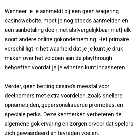
Wanneer je je aanmeldt bij een geen wagering
casinowebsite, moet je nog steeds aanmelden en
een aanbetaling doen, net als|vergelijkbaar met} elk
soort andere online gokonderneming. Het primaire
verschil ligt in het waarheid dat je je kunt je druk
maken over het voldoen aan de playthrough
behoeften voordat je je winsten kunt incasseren.
Verder, geen betting casino’s meestal voor
deelnemers met extra voordelen, zoals snellere
opnametijden, gepersonaliseerde promoties, en
speciale perks. Deze kenmerken verbeteren de
algemene gok ervaring en zorgen ervoor dat spelers
zich gewaardeerd en tevreden voelen.