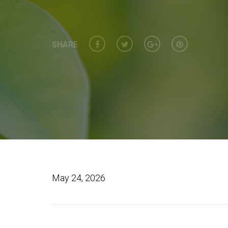
SHARE
May 24, 2026