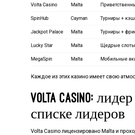
Volta Casino
Malta
Приветственн
SpinHub
Cayman
Турниры + кэш
Jackpot Palace
Malta
Турниры + фр
Lucky Star
Malta
Щедрые слот
MegaSpin
Malta
Мобильные ак
Каждое из этих казино имеет свою атмо
Volta Casino: лид
списке лидеров
Volta Casino лицензировано Malta и про