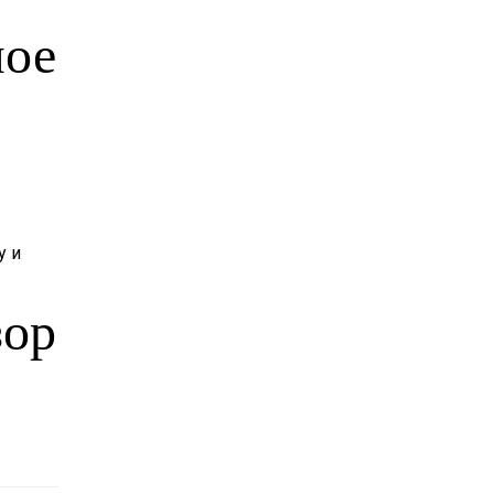
ное
у и
зор