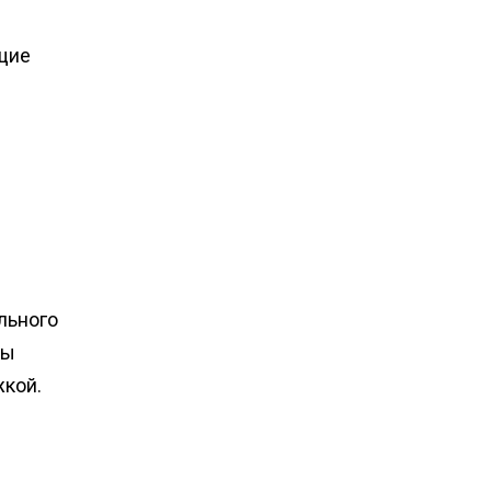
щие
льного
ны
жкой.