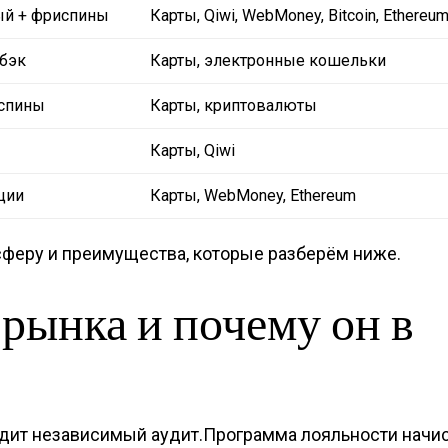
ый + фриспины
Карты, Qiwi, WebMoney, Bitcoin, Ethereu
бэк
Карты, электронные кошельки
испины
Карты, криптовалюты
ы
Карты, Qiwi
ции
Карты, WebMoney, Ethereum
сферу и преимущества, которые разберём ниже.
ер рынка и почему он в
ходит независимый аудит.Программа лояльности начи