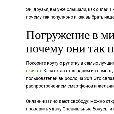
Эй, друзья, вы уже слышали, как онлайн
почему так популярно и как выбрать на
Погружение в ми
почему они так 
Покорите крутую рулетку в самых лучших
скачать
.Казахстан стал одним из самых 
пользователей выросло на 20%.Это связ
распространением смартфонов и желание
Онлайн‑казино дают свободу: можно откр
проверить удачу.Специальные бонусы и 