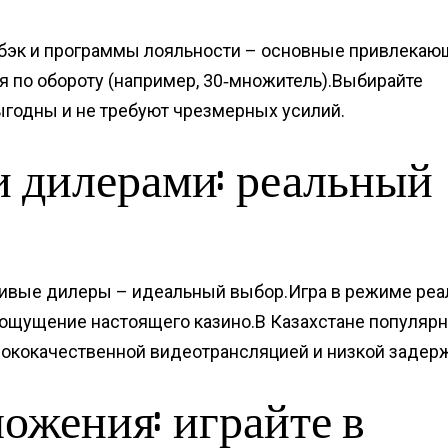
бэк и программы лояльности – основные привлекаю
я по обороту (например, 30‑множитель).Выбирайте
годны и не требуют чрезмерных усилий.
 дилерами: реальный
 живые дилеры – идеальный выбор.Игра в режиме реа
 ощущение настоящего казино.В Казахстане популяр
ысококачественной видеотрансляцией и низкой задер
жения: играйте в