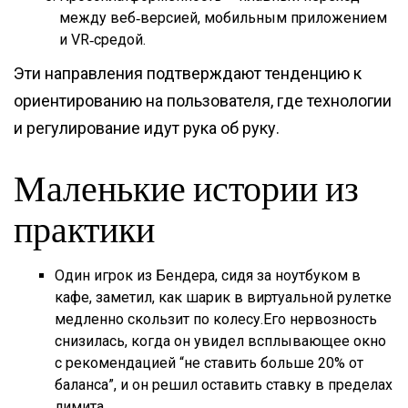
между веб‑версией, мобильным приложением
и VR‑средой.
Эти направления подтверждают тенденцию к
ориентированию на пользователя, где технологии
и регулирование идут рука об руку.
Маленькие истории из
практики
Один игрок из Бендера, сидя за ноутбуком в
кафе, заметил, как шарик в виртуальной рулетке
медленно скользит по колесу.Его нервозность
снизилась, когда он увидел всплывающее окно
с рекомендацией “не ставить больше 20% от
баланса”, и он решил оставить ставку в пределах
лимита.