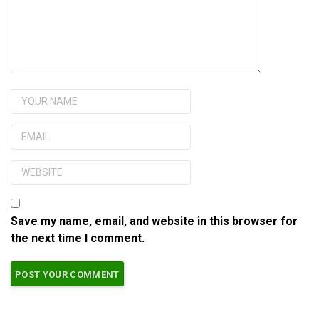
Save my name, email, and website in this browser for
the next time I comment.