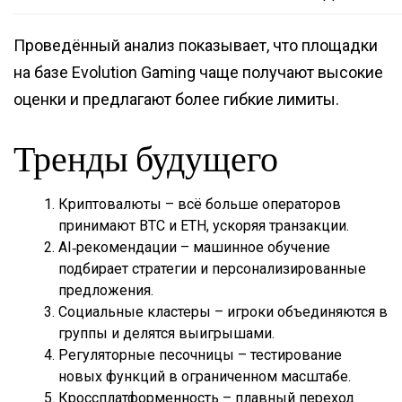
Проведённый анализ показывает, что площадки
на базе Evolution Gaming чаще получают высокие
оценки и предлагают более гибкие лимиты.
Тренды будущего
Криптовалюты – всё больше операторов
принимают BTC и ETH, ускоряя транзакции.
AI‑рекомендации – машинное обучение
подбирает стратегии и персонализированные
предложения.
Социальные кластеры – игроки объединяются в
группы и делятся выигрышами.
Регуляторные песочницы – тестирование
новых функций в ограниченном масштабе.
Кроссплатформенность – плавный переход