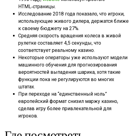
HTML‑страницы.
Исследование 2018 года показало, что игроки,
использующие живого дилера, держатся ближе
к своему бюджету на 27%.
Средняя скорость вращения колеса в живой
рулетке составляет 4,5 секунды, что
соответствует реальному казино.
Некоторые операторы уже используют модели
машинного обучения для прогнозирования
вероятностей выпадения шарика, хотя такие
функции пока не регулируются во многих
штатах.
При переходе на “единственный ноль”
европейский формат снизил маржу казино,
сделав игру более привлекательной для
игроков.
Где посмотреть