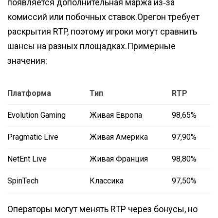
появляется дополнительная маржа из‑за
комиссий или побочных ставок.Орегон требует
раскрытия RTP, поэтому игроки могут сравнить
шансы на разных площадках.Примерные
значения:
Платформа
Тип
RTP
Evolution Gaming
Живая Европа
98,65%
Pragmatic Live
Живая Америка
97,90%
NetEnt Live
Живая Франция
98,80%
SpinTech
Классика
97,50%
Операторы могут менять RTP через бонусы, но