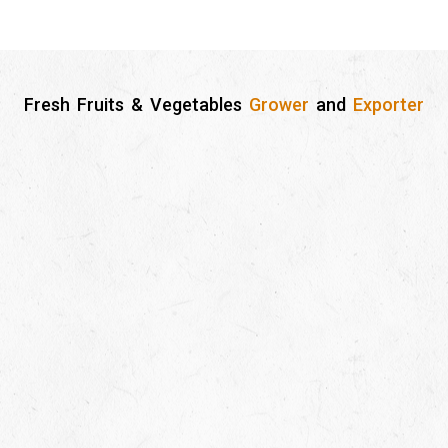
Fresh Fruits & Vegetables
Grower
and
Exporter