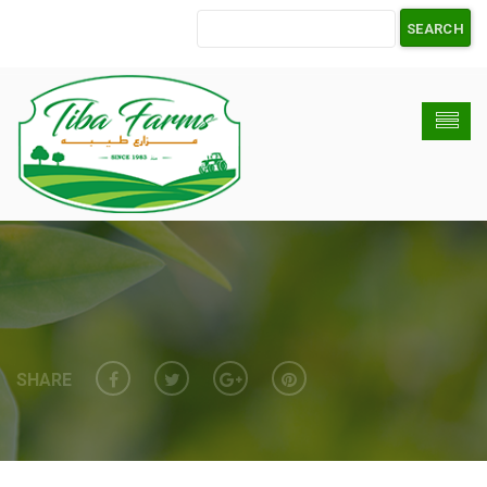
SHARE