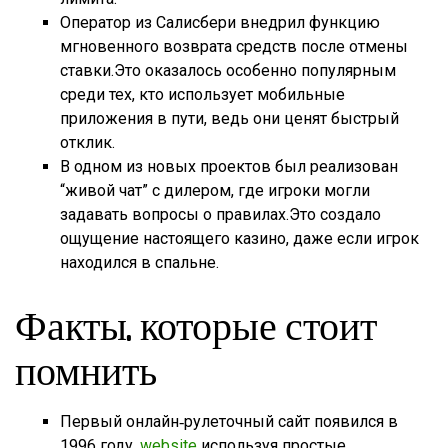
Оператор из Салисбери внедрил функцию
мгновенного возврата средств после отмены
ставки.Это оказалось особенно популярным
среди тех, кто использует мобильные
приложения в пути, ведь они ценят быстрый
отклик.
В одном из новых проектов был реализован
“живой чат” с дилером, где игроки могли
задавать вопросы о правилах.Это создало
ощущение настоящего казино, даже если игрок
находился в спальне.
Факты, которые стоит
помнить
Первый онлайн‑рулеточный сайт появился в
1996 году,
website
используя простые